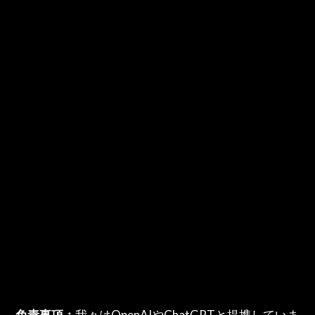
免責事項：
我々はOpenAIやChatGPTと提携していま