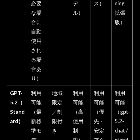
必要
デ
ス）
ning
な場
ル）
拡張
合に
版）
自動
使用
され
る場
合あ
り）
GPT-
利用
地域
利用
利用
利用
5.2（
可能
限定
可能
可能
可能
Stand
（最
／制
（高
（優
（gpt-
ard）
新標
限付
使用
先・
5.2-
準モ
き
制
安定
chat /
デ
限）
アク
stand