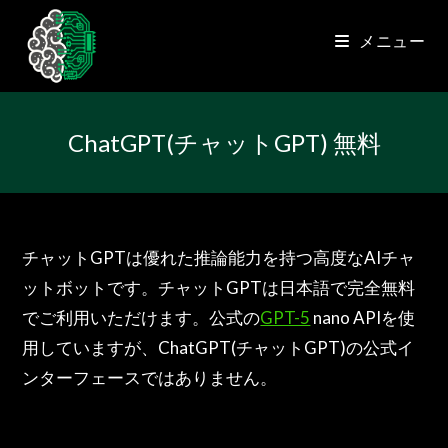
コ
ン
メニュー
テ
ン
ツ
へ
ChatGPT(チャットGPT) 無料
ス
キ
ッ
プ
チャットGPTは優れた推論能力を持つ高度なAIチャ
ットボットです。チャットGPTは日本語で完全無料
でご利用いただけます。公式の
GPT-5
nano APIを使
用していますが、ChatGPT(チャットGPT)の公式イ
ンターフェースではありません。