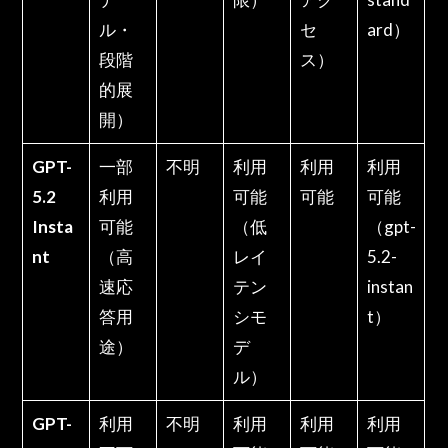
ル・
セ
ard）
段階
ス）
的展
開）
GPT-
一部
不明
利用
利用
利用
5.2
利用
可能
可能
可能
Insta
可能
（低
（gpt-
nt
（高
レイ
5.2-
速応
テン
instan
答用
シモ
t）
途）
デ
ル）
GPT-
利用
不明
利用
利用
利用