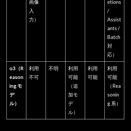
画像
etions
入
/
力）
Assist
ants /
Batch
対
応）
o3（R
利用
不明
利用
利用
利用
eason
不可
可能
可能
可能
ing モ
（追
（Rea
デ
加モ
sonin
ル）
デ
g 系）
ル）