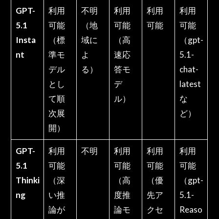
GPT-
利用
不明
利用
利用
利用
5.1
可能
（地
可能
可能
可能
Insta
（標
域に
（高
（gpt-
nt
準モ
よ
速応
5.1-
デル
る）
答モ
chat-
とし
デ
latest
て順
ル）
な
次展
ど）
開）
GPT-
利用
不明
利用
利用
利用
5.1
可能
可能
可能
可能
Thinki
（深
（高
（優
（gpt-
ng
い推
度推
先ア
5.1-
論が
論モ
クセ
Reaso