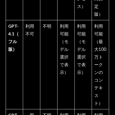
ス）
定
版）
GPT-
利用
不明
利用
利用
利用
4.1（
不可
可能
可能
可能
フル
（モ
（モ
（最
版）
デル
デル
大100
選択
選択
万ト
で表
で表
ーク
示）
示）
ンの
コン
テキ
ス
ト）