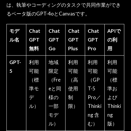
は、執筆やコーディングのタスクで共同作業ができ
るベータ版のGPT-4oとCanvasです。
モデ
Chat
Chat
Chat
Chat
APIで
ル名
GPT
GPT
GPT
GPT
の利
無料
Go
Plus
Pro
用
GPT-
利用
地域
利用
利用
利用
5
可能
限定
可能
可能
可能
（標
（Fre
（高
（GP
（標
準モ
eと同
使用
T-5
準お
デ
様の
制
Pro／
よび
ル）
一部
限）
Thinki
Thinki
モデ
ng 含
ng
ル）
む）
版）